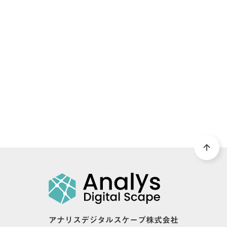
DOWNLOAD
arrow_forward
資料ダウンロード
arrow_upward
アナリスデジタルスケープ株式会社