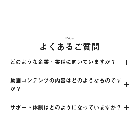
Price
よくあるご質問
どのような企業・業種に向いていますか？
動画コンテンツの内容はどのようなものです
本パッケージは、マーケティング部門やDX推進部門はもち
ろん、デジタル人材の育成を重視する あらゆる業種・規模の
か？
企業様にご活用いただけます。BtoC事業を展開されている企
業様、EC領域を強化したい企業様に特におすすめです。チ
サポート体制はどのようになっていますか？
AIやデジタルマーケティングに関する 基礎知識から応用的
ーム単位で最適なカリキュラムを提案するため、初心者から
な実践スキルまで幅広く網羅しています。内容はステップア
上級者まで幅広く対応可能です。
ップ形式で構成されており、受講者が 順を追って効率的に知
導入前のヒアリングから、運用開始後の定期フォローまで、
識を定着できるようになっています。すべての動画は約10分
専任のサポートチームが丁寧に対応します。また、操作に関
程度とコンパクトなので、業務の合間でも学習しやすい構成